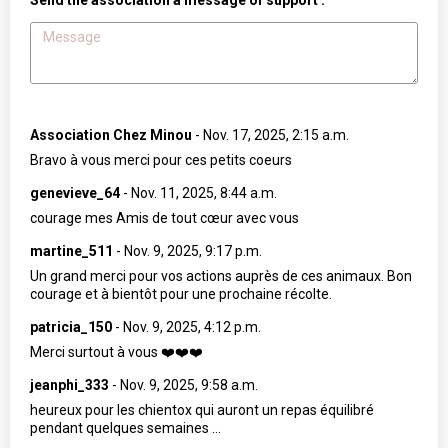
Send the association a message of support :
Association Chez Minou
-
Nov. 17, 2025, 2:15 a.m.
Bravo à vous merci pour ces petits coeurs
genevieve_64
-
Nov. 11, 2025, 8:44 a.m.
courage mes Amis de tout cœur avec vous
martine_511
-
Nov. 9, 2025, 9:17 p.m.
Un grand merci pour vos actions auprès de ces animaux. Bon
courage et à bientôt pour une prochaine récolte.
patricia_150
-
Nov. 9, 2025, 4:12 p.m.
Merci surtout à vous ❤️❤️❤️
jeanphi_333
-
Nov. 9, 2025, 9:58 a.m.
heureux pour les chientox qui auront un repas équilibré
pendant quelques semaines ...