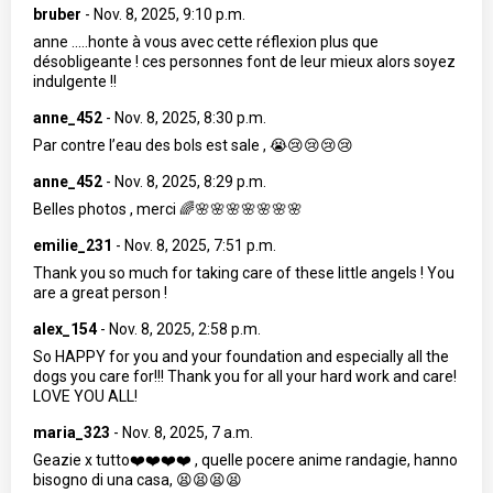
bruber
-
Nov. 8, 2025, 9:10 p.m.
anne .....honte à vous avec cette réflexion plus que
désobligeante ! ces personnes font de leur mieux alors soyez
indulgente !!
anne_452
-
Nov. 8, 2025, 8:30 p.m.
Par contre l’eau des bols est sale , 😭😢😢😢😢
anne_452
-
Nov. 8, 2025, 8:29 p.m.
Belles photos , merci 🌈🌸🌸🌸🌸🌸🌸🌸
emilie_231
-
Nov. 8, 2025, 7:51 p.m.
Thank you so much for taking care of these little angels ! You
are a great person !
alex_154
-
Nov. 8, 2025, 2:58 p.m.
So HAPPY for you and your foundation and especially all the
dogs you care for!!! Thank you for all your hard work and care!
LOVE YOU ALL!
maria_323
-
Nov. 8, 2025, 7 a.m.
Geazie x tutto❤️❤️❤️❤️ , quelle pocere anime randagie, hanno
bisogno di una casa, 😫😫😫😫