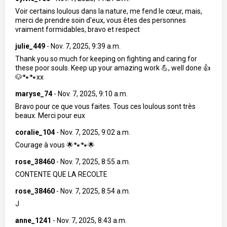
Voir certains loulous dans la nature, me fend le cœur, mais,
merci de prendre soin d'eux, vous êtes des personnes
vraiment formidables, bravo et respect
julie_449
-
Nov. 7, 2025, 9:39 a.m.
Thank you so much for keeping on fighting and caring for
these poor souls. Keep up your amazing work 💪, well done 👍
🐶🐾🐾xx
maryse_74
-
Nov. 7, 2025, 9:10 a.m.
Bravo pour ce que vous faites. Tous ces loulous sont très
beaux. Merci pour eux
coralie_104
-
Nov. 7, 2025, 9:02 a.m.
Courage à vous 🌟🐾🐾🌟
rose_38460
-
Nov. 7, 2025, 8:55 a.m.
CONTENTE QUE LA RECOLTE
rose_38460
-
Nov. 7, 2025, 8:54 a.m.
J
anne_1241
-
Nov. 7, 2025, 8:43 a.m.