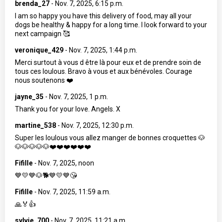
brenda_27
-
Nov. 7, 2025, 6:15 p.m.
I am so happy you have this delivery of food, may all your
dogs be healthy & happy for a long time. I look forward to your
next campaign 🥰
veronique_429
-
Nov. 7, 2025, 1:44 p.m.
Merci surtout à vous d être là pour eux et de prendre soin de
tous ces loulous. Bravo à vous et aux bénévoles. Courage
nous soutenons ❤️
jayne_35
-
Nov. 7, 2025, 1 p.m.
Thank you for your love. Angels. X
martine_538
-
Nov. 7, 2025, 12:30 p.m.
Super les loulous vous allez manger de bonnes croquettes 🐶
🐶🐶🐶🐶🐶❤️❤️❤️❤️❤️❤️
Fifille
-
Nov. 7, 2025, noon
💙💛💙🐶🐕💙💛💙😘
Fifille
-
Nov. 7, 2025, 11:59 a.m.
🙏🏅👍
sylvie_700
-
Nov. 7, 2025, 11:21 a.m.