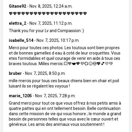
Gitane92
-
Nov. 8, 2025, 12:24 a.m.
💖💖💖💖💖💖💖💖💖💖💖💖💖💖💖💖💖💖💖
elettra_2
-
Nov. 7, 2025, 11:12 p.m.
Thank you for your Lv and Compassion :)
isabelle_514
-
Nov. 7, 2025, 10:17 p.m.
Merci pour toutes ces photos. Les toutous sont bien propres
et de bonnes gamelles d eau à coté de leur croquettes. Vous
etes formidables et quel courage de venir en aide à tous ces
braves toutous. Milles mercis.💥💙❤️🧡💜💞😊😍💖💕💛💚
bruber
-
Nov. 7, 2025, 8:50 p.m.
mille mercis pour tous ces beaux chiens bien en chair et poil
luisant ils se régalent les voyous !
marie_1205
-
Nov. 7, 2025, 7:28 p.m.
Grand merci pour tout ce que vous offrez à nos petits amis à
quatre pattes qui en ont tellement besoin. Belle continuation
dans cette mission de vie qui vous honore ; le monde a grand
besoin de personnes telles que vous avec le cœur ouvert et
généreux. Les amis des animaux vous soutiennent !