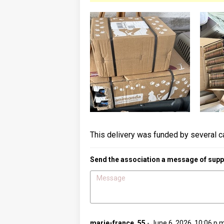
This delivery was funded by several c
Send the association a message of suppo
marie-france_55
-
June 6, 2026, 10:06 p.m