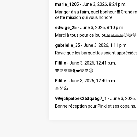
marie_1205
-
June 3, 2026, 8:24 p.m.
Manger à sa faim, quel bonheur !!! Grand me
cette mission qui vous honore.
edwige_25
-
June 3, 2026, 8:10 p.m.
Merci à tous pour ce loulou🙏🙏🙏🙏😽😻
gabrielle_35
-
June 3, 2026, 1:11 p.m.
Ravie que les barquettes soient appréciées
Fifille
-
June 3, 2026, 12:41 p.m.
🧡💛🤎😺🐈❤️💚💙😘
Fifille
-
June 3, 2026, 12:40 p.m.
🙏🏅👍
99vjc8paloek263qa6g7_1
-
June 3, 2026,
Bonne réception pour Pinki et ses copains, 