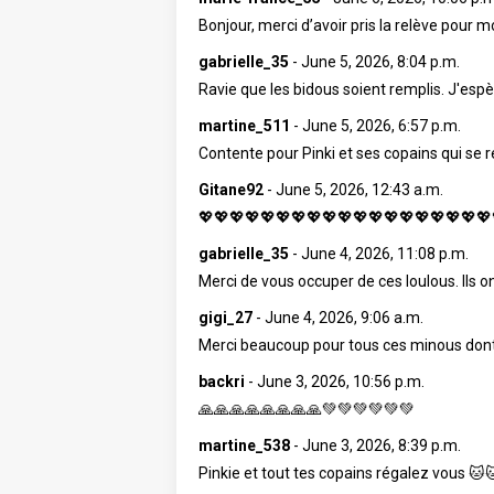
Bonjour, merci d’avoir pris la relève pour 
gabrielle_35
-
June 5, 2026, 8:04 p.m.
Ravie que les bidous soient remplis. J'esp
martine_511
-
June 5, 2026, 6:57 p.m.
Contente pour Pinki et ses copains qui se r
Gitane92
-
June 5, 2026, 12:43 a.m.
💖💖💖💖💖💖💖💖💖💖💖💖💖💖💖💖💖💖💖
gabrielle_35
-
June 4, 2026, 11:08 p.m.
Merci de vous occuper de ces loulous. Ils o
gigi_27
-
June 4, 2026, 9:06 a.m.
Merci beaucoup pour tous ces minous don
backri
-
June 3, 2026, 10:56 p.m.
🙏🙏🙏🙏🙏🙏🙏🙏💚💚💚💚💚💚
martine_538
-
June 3, 2026, 8:39 p.m.
Pinkie et tout tes copains régalez vous 