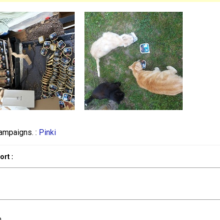
ampaigns. :
Pinki
rt :
.