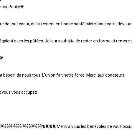
mourir Punky💗
ère de tout coeur, qu'ils restent en bonne santé. Merci pour votre dévou
égalent aves les pâtées. Je leur souhaite de rester en forme et remercie
💖
nt besoin de nous tous. L'union fait notre force. Merci aux donateurs.
t vous vous occupez
🐱🐱🐱🐱🐱🐱🐱🐱🐱🐱🐈🐈🐈🐈 Merci à vous les bénévoles de vous occ