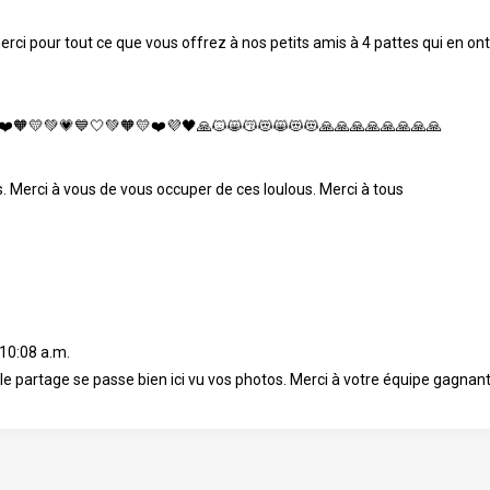
rci pour tout ce que vous offrez à nos petits amis à 4 pattes qui en ont
💜❤️🧡💛💚💗💙🤍💚🧡💛❤️💜🖤🙏🐱😸😽😻😸😻😻🙏🙏🙏🙏🙏🙏🙏🙏
. Merci à vous de vous occuper de ces loulous. Merci à tous
 10:08 a.m.
le partage se passe bien ici vu vos photos. Merci à votre équipe gagnant