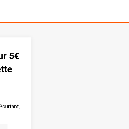
ur 5€
tte
 Pourtant,