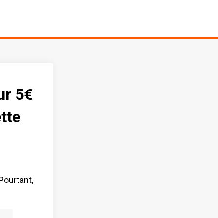
ur 5€
tte
 Pourtant,