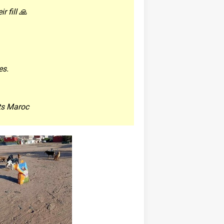
 fill 🙏
es.
ts Maroc