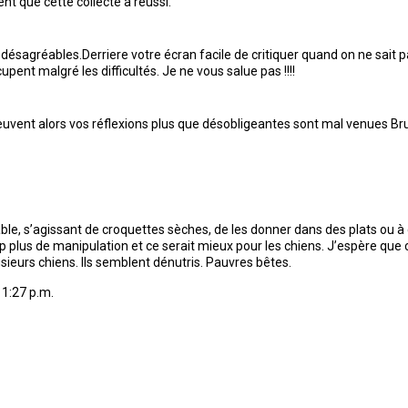
t que cette collecte a réussi.
désagréables.Derriere votre écran facile de critiquer quand on ne sait p
nt malgré les difficultés. Je ne vous salue pas !!!!
ils peuvent alors vos réflexions plus que désobligeantes sont mal venues
ble, s’agissant de croquettes sèches, de les donner dans des plats ou 
 plus de manipulation et ce serait mieux pour les chiens. J’espère que c
ieurs chiens. Ils semblent dénutris. Pauvres bêtes.
11:27 p.m.