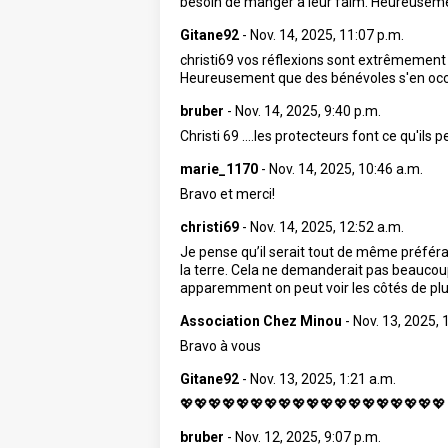
besoin de manger à leur faim. Heureusemen
Gitane92
-
Nov. 14, 2025, 11:07 p.m.
christi69 vos réflexions sont extrêmement 
Heureusement que des bénévoles s'en occupe
bruber
-
Nov. 14, 2025, 9:40 p.m.
Christi 69 ....les protecteurs font ce qu'
marie_1170
-
Nov. 14, 2025, 10:46 a.m.
Bravo et merci!
christi69
-
Nov. 14, 2025, 12:52 a.m.
Je pense qu’il serait tout de même préféra
la terre. Cela ne demanderait pas beaucoup
apparemment on peut voir les côtés de plus
Association Chez Minou
-
Nov. 13, 2025, 
Bravo à vous
Gitane92
-
Nov. 13, 2025, 1:21 a.m.
💖💖💖💖💖💖💖💖💖💖💖💖💖💖💖💖💖💖💖
bruber
-
Nov. 12, 2025, 9:07 p.m.