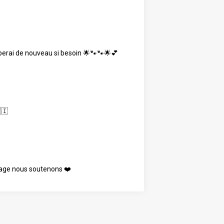
iperai de nouveau si besoin 🌟🐾🐾🌟💕
🇮
urage nous soutenons ❤️