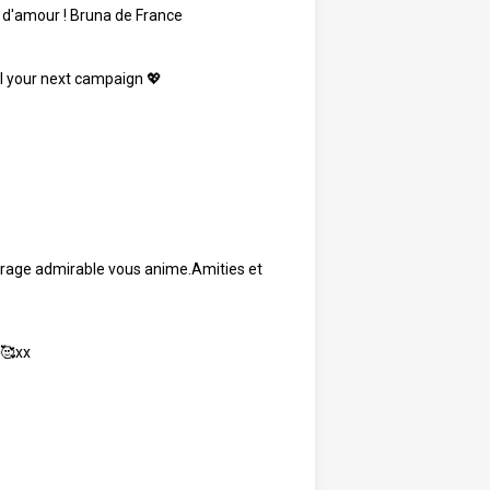
t d'amour ! Bruna de France
til your next campaign 💖
ourage admirable vous anime.Amities et
🥰xx