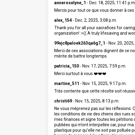
anneroselyne_1
-
Dec. 18, 2025, 11:41 p.m
Mercis pour tout ce que vous donner à ce
alex_154
-
Dec. 2, 2025, 3:08 p.m.
Thank you for all your sacrafices for carin
organization! :>(( A truly lifesaving and 
99vjc8paloek263qa6g7_1
-
Nov. 20, 2025,
Merci de ces associations dignent de ce no
mérite de battre longtemps.
patricia_150
-
Nov. 17, 2025, 7:59 p.m.
Merci surtout à vous ❤️❤️❤️
martine_511
-
Nov. 15, 2025, 9:17 p.m.
Très contente que cette récolte soit réuss
christi69
-
Nov. 15, 2025, 8:13 p.m.
Ne vous méprenez pas sur les réflexions. C
les conditions de vie des chiens des rues 
mes finances et signe toutes les pétitions
publiées qui m’ont interpellée car, pour ma 
plastique pour qu’elle ne soit pas polluée p