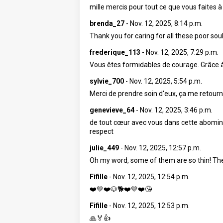
mille mercis pour tout ce que vous faites 
brenda_27
-
Nov. 12, 2025, 8:14 p.m.
Thank you for caring for all these poor sou
frederique_113
-
Nov. 12, 2025, 7:29 p.m.
Vous êtes formidables de courage. Grâce 
sylvie_700
-
Nov. 12, 2025, 5:54 p.m.
Merci de prendre soin d'eux, ça me retourne
genevieve_64
-
Nov. 12, 2025, 3:46 p.m.
de tout cœur avec vous dans cette abominab
respect
julie_449
-
Nov. 12, 2025, 12:57 p.m.
Oh my word, some of them are so thin! The 
Fifille
-
Nov. 12, 2025, 12:54 p.m.
❤️💛❤️🐶🐕❤️💛❤️😘
Fifille
-
Nov. 12, 2025, 12:53 p.m.
🙏🏅👍