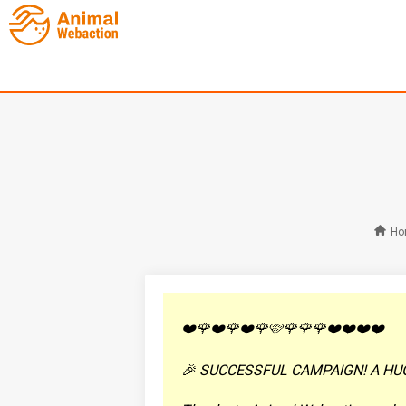
Ho
❤️🌹❤️🌹❤️🌹🩷🌹🌹🌹❤️❤️❤️❤️
🎉 SUCCESSFUL CAMPAIGN! A HU