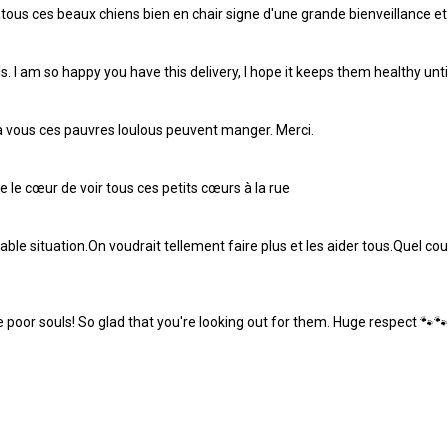
à tous ces beaux chiens bien en chair signe d'une grande bienveillance e
ls. I am so happy you have this delivery, I hope it keeps them healthy un
à vous ces pauvres loulous peuvent manger. Merci.
 le cœur de voir tous ces petits cœurs à la rue
le situation.On voudrait tellement faire plus et les aider tous.Quel c
poor souls! So glad that you're looking out for them. Huge respect 🐾