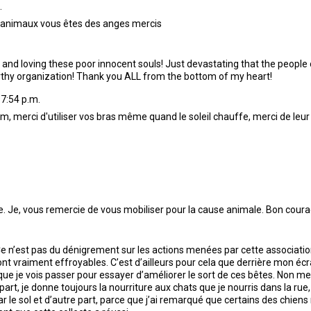
.
s animaux vous êtes des anges mercis
g and loving these poor innocent souls! Just devastating that the people
worthy organization! Thank you ALL from the bottom of my heart!
 7:54 p.m.
m, merci d'utiliser vos bras même quand le soleil chauffe, merci de leur
ie. Je, vous remercie de vous mobiliser pour la cause animale. Bon coura
e n’est pas du dénigrement sur les actions menées par cette association
sont vraiment effroyables. C’est d’ailleurs pour cela que derrière mon 
 que je vois passer pour essayer d’améliorer le sort de ces bêtes. Non m
part, je donne toujours la nourriture aux chats que je nourris dans la rue
ar le sol et d’autre part, parce que j’ai remarqué que certains des chien