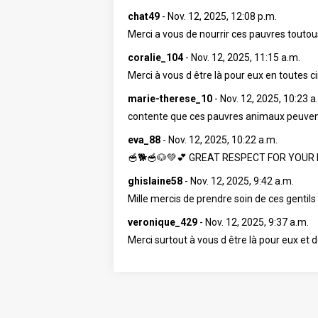
chat49
-
Nov. 12, 2025, 12:08 p.m.
Merci a vous de nourrir ces pauvres toutous
coralie_104
-
Nov. 12, 2025, 11:15 a.m.
Merci à vous d être là pour eux en toutes c
marie-therese_10
-
Nov. 12, 2025, 10:23 a
contente que ces pauvres animaux peuven
eva_88
-
Nov. 12, 2025, 10:22 a.m.
🥣🐕🥣🐶💚💕 GREAT RESPECT FOR YOU
ghislaine58
-
Nov. 12, 2025, 9:42 a.m.
Mille mercis de prendre soin de ces gentils
veronique_429
-
Nov. 12, 2025, 9:37 a.m.
Merci surtout à vous d être là pour eux et