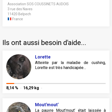
Association SOS COUSSINETS AUDOIS
3 rue des Naves
11420 Belpech
France
Ils ont aussi besoin d'aide...
Lorette
Atteinte par la maladie de cushing,
Lorette est très handicapée…
8,14 %
16,29 kg
Mout'mout'
La pauvre Mout’mout’ était laissée à