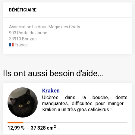
BÉNÉFICIAIRE
Association La Vraie Magie des Chats
903 Route du Jaune
33910 Bonzac
France
Ils ont aussi besoin d'aide...
Kraken
Ulcères dans la bouche, dents
manquantes, difficultés pour manger :
Kraken a un très gros calicivirus !
2
12,99 %
37 328 cm