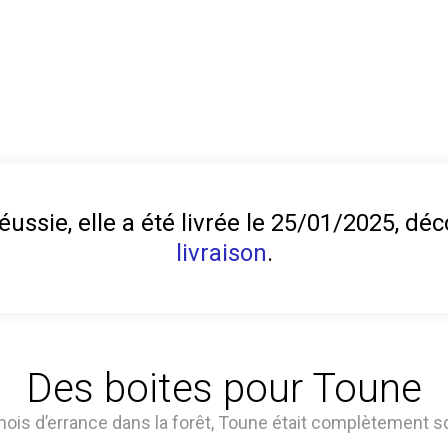
éussie, elle a été livrée le 25/01/2025, d
livraison
.
Des boites pour Toune
ois d’errance dans la forêt, Toune était complètement sq