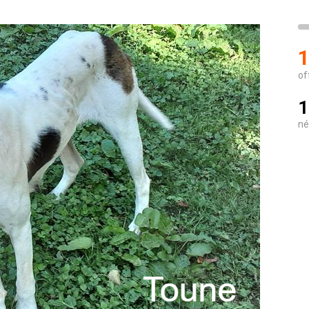
1
of
1
né