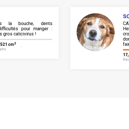
SO
ns la bouche, dents
C
ifficultés pour manger :
He
s gros calicivirus !
cr
do
2
fai
 521 cm
erts
17
Réc