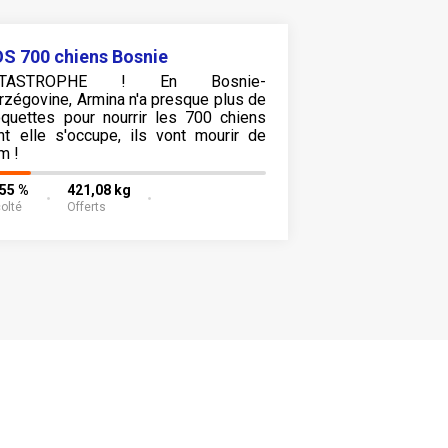
S 700 chiens Bosnie
ATASTROPHE ! En Bosnie-
rzégovine, Armina n'a presque plus de
oquettes pour nourrir les 700 chiens
nt elle s'occupe, ils vont mourir de
m !
,55 %
421,08 kg
olté
Offerts