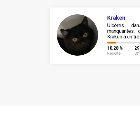
Kraken
Ulcères da
manquantes, d
Kraken a un trè
10,28 %
29
Récolté
Off