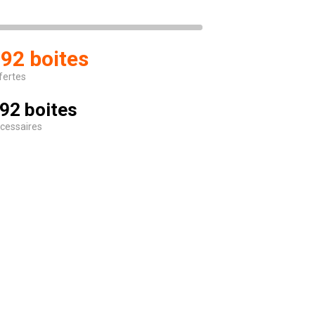
92 boites
fertes
92 boites
cessaires