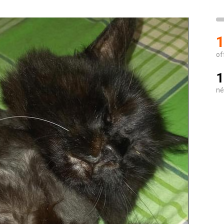
1
of
1
né