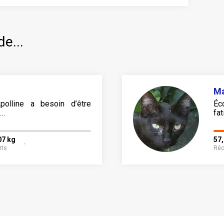
de...
M
polline a besoin d’être
Éc
e…
fa
07 kg
57
rts
Réc