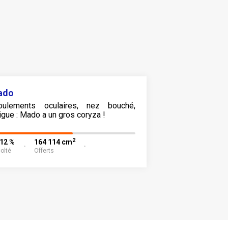
ado
oulements oculaires, nez bouché,
tigue : Mado a un gros coryza !
2
,12 %
164 114 cm
olté
Offerts