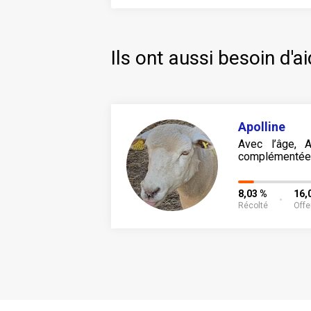
Ils ont aussi besoin d'ai
Apolline
Avec l’âge, A
complémenté
8,03 %
16,
Récolté
Offe