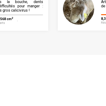
ns la bouche, dents
Ar
ifficultés pour manger :
de 
s gros calicivirus !
2
8,
 568 cm
Réc
erts