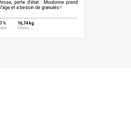
throse, perte d’état : Moutonne prend
l’âge et a besoin de granulés !
37 %
16,74 kg
olté
Offerts