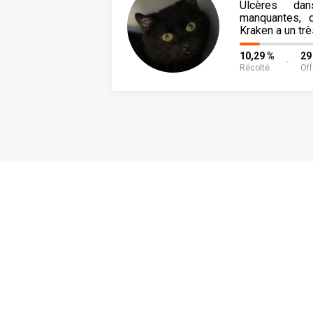
Ulcères da
manquantes, d
Kraken a un trè
10,29 %
29
Récolté
Off