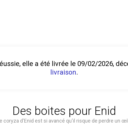
éussie, elle a été livrée le 09/02/2026, d
livraison
.
Des boites pour Enid
e coryza d'Enid est si avancé qu'il risque de perdre un œil