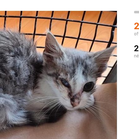
2
of
2
né