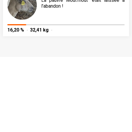
La pauvre Mout’mout’ était laissée à
l’abandon !
16,20 %
32,41 kg