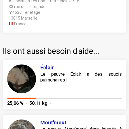
Association Les Chats-Pitresdelavi-Ste
33 rue de la Largade
n°463 / 1er étage
13015 Marseille
France
Ils ont aussi besoin d'aide...
Éclair
Le pauvre Éclair a des soucis
pulmonaires !
25,06 %
50,11 kg
Mout'mout'