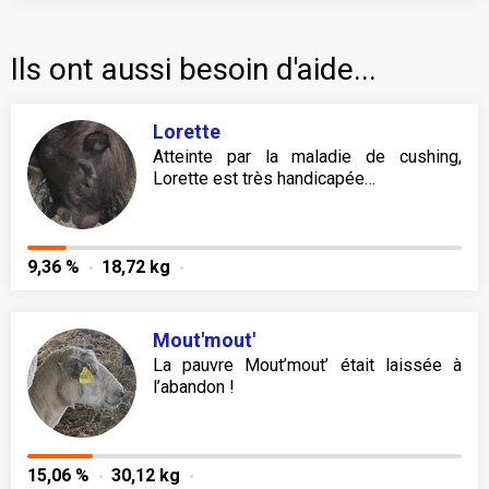
Ils ont aussi besoin d'aide...
Lorette
Atteinte par la maladie de cushing,
Lorette est très handicapée…
9,36 %
18,72 kg
Mout'mout'
La pauvre Mout’mout’ était laissée à
l’abandon !
15,06 %
30,12 kg