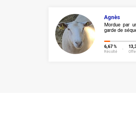
Agnès
Mordue par un
garde de séque
6,67 %
13,
Récolté
Offe