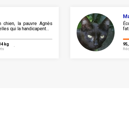
M
 chien, la pauvre Agnès
Éc
lles qui la handicapent…
fa
34 kg
95
rts
Réc