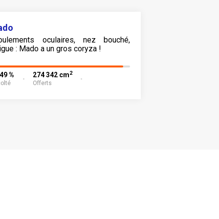
ado
oulements oculaires, nez bouché,
tigue : Mado a un gros coryza !
2
,49 %
274 342 cm
olté
Offerts