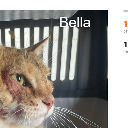
1
of
1
né