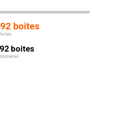
92 boites
fertes
92 boites
cessaires