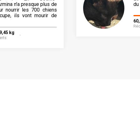
rmina n'a presque plus de
du
ur nourrir les 700 chiens
ccupe, ils vont mourir de
60
Réc
9,45 kg
erts