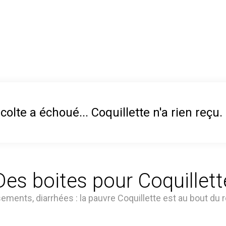
colte a échoué... Coquillette n'a rien reçu.
Des boites pour Coquillett
ments, diarrhées : la pauvre Coquillette est au bout du r