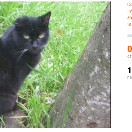
Ce
li
an
le
0
of
1
né