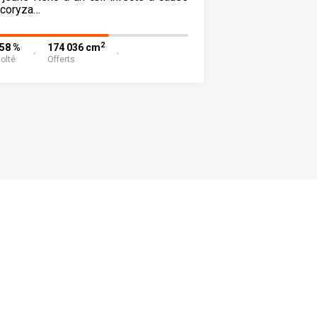
 coryza…
2
,58 %
174 036 cm
olté
Offerts