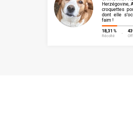
Herzégovine, A
croquettes po
dont elle s'o
faim !
18,31 %
43
Récolté
Off