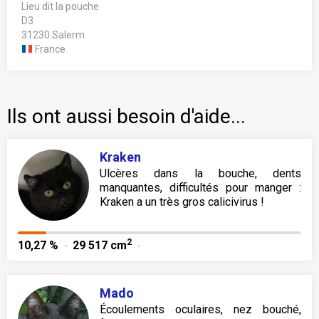
Lieu dit la pouche
D3
31230 Salerm
France
Ils ont aussi besoin d'aide...
Kraken
Ulcères dans la bouche, dents
manquantes, difficultés pour manger :
Kraken a un très gros calicivirus !
2
10,27 %
29 517 cm
Mado
Écoulements oculaires, nez bouché,