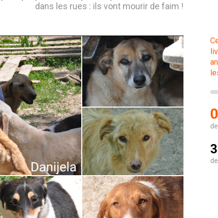
dans les rues : ils vont mourir de faim !
Ce
li
an
le
0
de
3
de