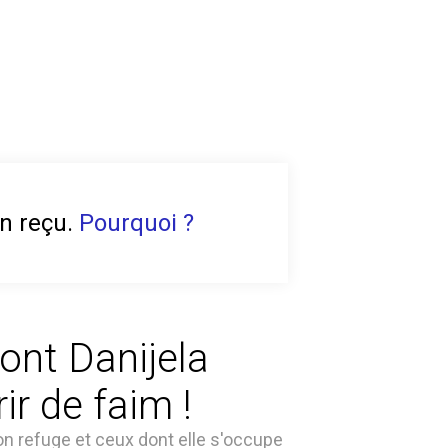
en reçu.
Pourquoi ?
ont Danijela
r de faim !
son refuge et ceux dont elle s'occupe