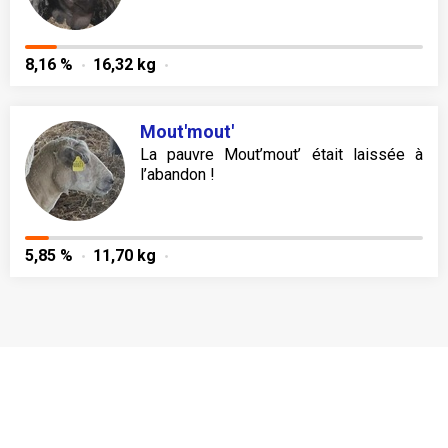
8,16 %
16,32 kg
Mout'mout'
La pauvre Mout’mout’ était laissée à
l’abandon !
5,85 %
11,70 kg