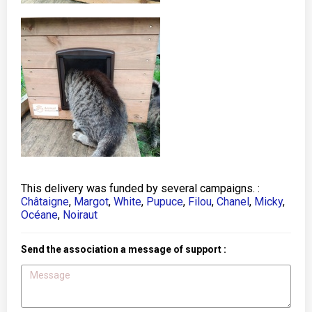
This delivery was funded by several campaigns. :
Châtaigne
,
Margot
,
White
,
Pupuce
,
Filou
,
Chanel
,
Micky
,
Océane
,
Noiraut
Send the association a message of support :