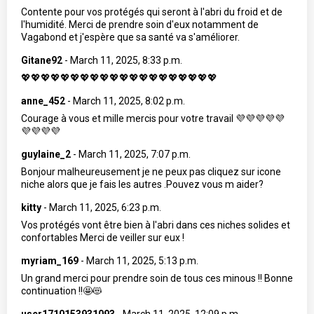
Contente pour vos protégés qui seront à l'abri du froid et de
l'humidité. Merci de prendre soin d'eux notamment de
Vagabond et j'espère que sa santé va s'améliorer.
Gitane92
-
March 11, 2025, 8:33 p.m.
💖💖💖💖💖💖💖💖💖💖💖💖💖💖💖💖💖💖💖💖
anne_452
-
March 11, 2025, 8:02 p.m.
Courage à vous et mille mercis pour votre travail 💜💜💜💜💜
💜💜💜💜
guylaine_2
-
March 11, 2025, 7:07 p.m.
Bonjour malheureusement je ne peux pas cliquez sur icone
niche alors que je fais les autres .Pouvez vous m aider?
kitty
-
March 11, 2025, 6:23 p.m.
Vos protégés vont être bien à l'abri dans ces niches solides et
confortables Merci de veiller sur eux !
myriam_169
-
March 11, 2025, 5:13 p.m.
Un grand merci pour prendre soin de tous ces minous !! Bonne
continuation !!🤩😻