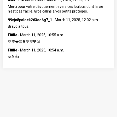
user1710153931093
-
March 11, 2025, 12:09 p.m.
Merci pour votre dévouement evers ces loulous dont la vie
n'est pas facile. Gros câlins à vos petits protégés.
99vjc8paloek263qa6g7_1
-
March 11, 2025, 12:02 p.m.
Bravo à tous.
Fifille
-
March 11, 2025, 10:55 a.m.
💛💙❤️😺🐈💚💜🧡😘
Fifille
-
March 11, 2025, 10:54 a.m.
🙏🏅👍