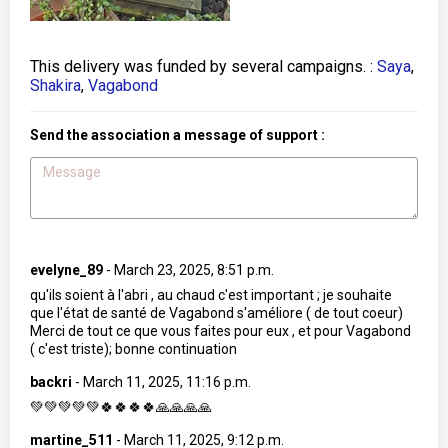
This delivery was funded by several campaigns. :
Saya
,
Shakira
,
Vagabond
Send the association a message of support :
evelyne_89
-
March 23, 2025, 8:51 p.m.
qu'ils soient à l'abri , au chaud c'est important ; je souhaite
que l'état de santé de Vagabond s'améliore ( de tout coeur)
Merci de tout ce que vous faites pour eux , et pour Vagabond
( c'est triste); bonne continuation
backri
-
March 11, 2025, 11:16 p.m.
💚💚💚💚💚🍀🍀🍀🍀🙏🙏🙏🙏
martine_511
-
March 11, 2025, 9:12 p.m.