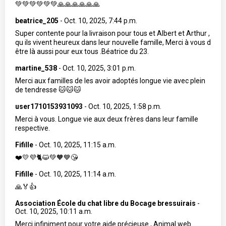
💚💚💚💚💚💚🙏🙏🙏🙏🙏🙏
beatrice_205
-
Oct. 10, 2025, 7:44 p.m.
Super contente pour la livraison pour tous et Albert et Arthur ,
qu ils vivent heureux dans leur nouvelle famille, Merci à vous d
être là aussi pour eux tous .Béatrice du 23.
martine_538
-
Oct. 10, 2025, 3:01 p.m.
Merci aux familles de les avoir adoptés longue vie avec plein
de tendresse 🐱🐱🐱
user1710153931093
-
Oct. 10, 2025, 1:58 p.m.
Merci à vous. Longue vie aux deux frères dans leur famille
respective.
Fifille
-
Oct. 10, 2025, 11:15 a.m.
❤️💛💜🐈😺💚🧡💙😘
Fifille
-
Oct. 10, 2025, 11:14 a.m.
🙏🏅👍
Association École du chat libre du Bocage bressuirais
-
Oct. 10, 2025, 10:11 a.m.
Merci infiniment pour votre aide précieuse , Animal web