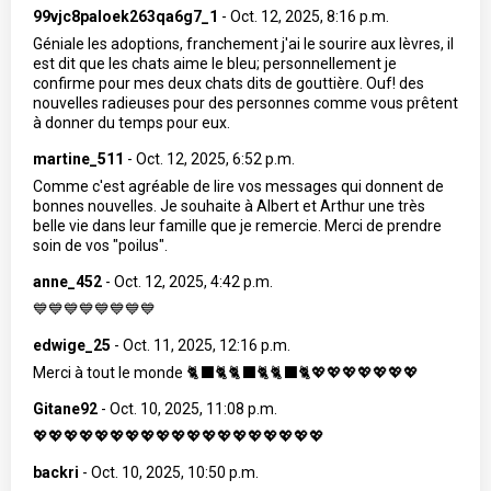
99vjc8paloek263qa6g7_1
-
Oct. 12, 2025, 8:16 p.m.
Géniale les adoptions, franchement j'ai le sourire aux lèvres, il
est dit que les chats aime le bleu; personnellement je
confirme pour mes deux chats dits de gouttière. Ouf! des
nouvelles radieuses pour des personnes comme vous prêtent
à donner du temps pour eux.
martine_511
-
Oct. 12, 2025, 6:52 p.m.
Comme c'est agréable de lire vos messages qui donnent de
bonnes nouvelles. Je souhaite à Albert et Arthur une très
belle vie dans leur famille que je remercie. Merci de prendre
soin de vos "poilus".
anne_452
-
Oct. 12, 2025, 4:42 p.m.
💙💙💙💙💙💙💙💙
edwige_25
-
Oct. 11, 2025, 12:16 p.m.
Merci à tout le monde 🐈‍⬛🐈🐈‍⬛🐈🐈‍⬛🐈💖💖💖💖💖💖💖
Gitane92
-
Oct. 10, 2025, 11:08 p.m.
💖💖💖💖💖💖💖💖💖💖💖💖💖💖💖💖💖💖💖
backri
-
Oct. 10, 2025, 10:50 p.m.