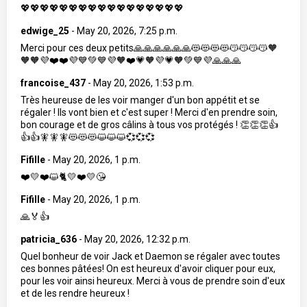
💖💖💖💖💖💖💖💖💖💖💖💖💖💖💖💖💖
edwige_25
-
May 20, 2026, 7:25 p.m.
Merci pour ces deux petits🙏🙏🙏🙏🙏🙏😻😻😻😻😽😽😽😽🧡
🧡🧡💜❤️❤️💜💙💚💙💜🧡❤️💗🧡💜💗🧡💚💙💜🙏🙏🙏
francoise_437
-
May 20, 2026, 1:53 p.m.
Très heureuse de les voir manger d'un bon appétit et se
régaler ! Ils vont bien et c'est super ! Merci d'en prendre soin,
bon courage et de gros câlins à tous vos protégés ! 👏👏👏👍
👍👍🧚🧚🧚😻😻😻😺😺😺💞💞💞
Fifille
-
May 20, 2026, 1 p.m.
❤️💛❤️😺🐈💛❤️💛😘
Fifille
-
May 20, 2026, 1 p.m.
🙏🏅👍
patricia_636
-
May 20, 2026, 12:32 p.m.
Quel bonheur de voir Jack et Daemon se régaler avec toutes
ces bonnes pâtées! On est heureux d'avoir cliquer pour eux,
pour les voir ainsi heureux. Merci à vous de prendre soin d'eux
et de les rendre heureux !