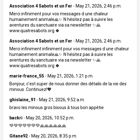
Association 4 Sabots et un Fer
-
May 21, 2026, 2:46 p.m.
Merci infiniment pour vos messages d une chaleur
humainement animale🙏✨️ N hésitez pas à suivre les
aventures du sanctuaire via sa newsletter ✨️🙏
www.quatresabots.org 🍀
Association 4 Sabots et un Fer
-
May 21, 2026, 2:46 p.m.
Merci infiniment infiniment pour vos messages d une chaleur
humainement animale🙏✨️ N hésitez pas à suivre les
aventures du sanctuaire via sa newsletter ✨️🙏
www.quatresabots.org 🍀
marie-france_55
-
May 21, 2026, 1:21 p.m.
Bonjour, c’est super de nous donner des détails de la vie des
minous. Continuez!💖
ghislaine_91
-
May 21, 2026, 9:52 a.m.
bravo les minous gros bisous à tous bon appètie
backri
-
May 20, 2026, 10:52 p.m.
💚💚💚💚💚💚💚🙏🙏🙏🙏🙏🙏
Gitane92
-
May 20, 2026, 8:35 p.m.