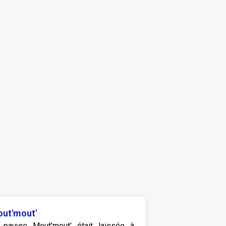
ut'mout'
 pauvre Mout’mout’ était laissée à