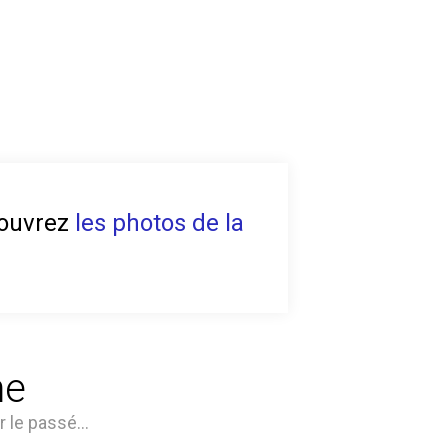
écouvrez
les photos de la
me
ar le passé…