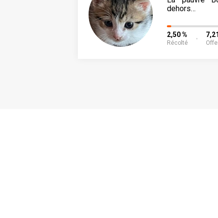
dehors…
2,50 %
7,2
Récolté
Offe