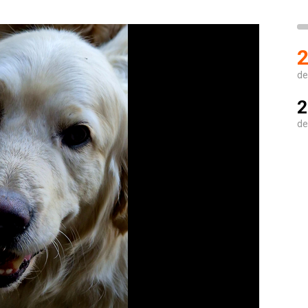
2
de
2
de