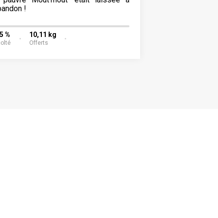
bandon !
05 %
10,11 kg
olté
Offerts