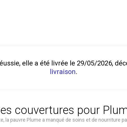
éussie, elle a été livrée le 29/05/2026, d
livraison
.
es couvertures pour Plu
e, la pauvre Plume a manqué de soins et de nourriture p