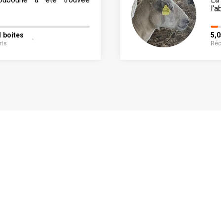
l’a
1 boites
5,
rts
Réc