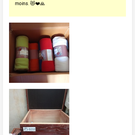
moins. 😻❤️🙏