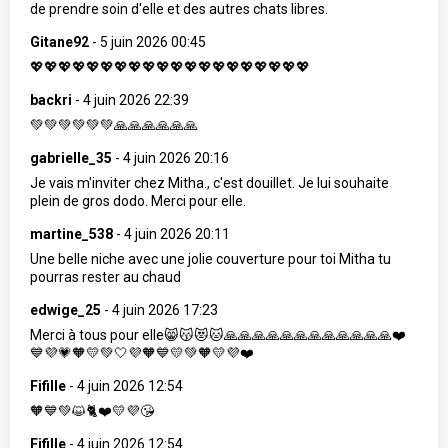
de prendre soin d'elle et des autres chats libres.
Gitane92
-
5 juin 2026 00:45
💖💖💖💖💖💖💖💖💖💖💖💖💖💖💖💖💖💖💖💖
backri
-
4 juin 2026 22:39
💚💚💚💚💚💚🙏🙏🙏🙏🙏🙏
gabrielle_35
-
4 juin 2026 20:16
Je vais m'inviter chez Mitha., c'est douillet. Je lui souhaite
plein de gros dodo. Merci pour elle.
martine_538
-
4 juin 2026 20:11
Une belle niche avec une jolie couverture pour toi Mitha tu
pourras rester au chaud
edwige_25
-
4 juin 2026 17:23
Merci à tous pour elle😸😽😻🐱🙏🙏🙏🙏🙏🙏🙏🙏🙏🙏🙏🙏❤️
💙💜💗🧡💛💚🤍💜🧡💙💛💚🧡💛💜❤️
Fifille
-
4 juin 2026 12:54
🧡💙💚😺🐈❤️💛💜😘
Fifille
-
4 juin 2026 12:54