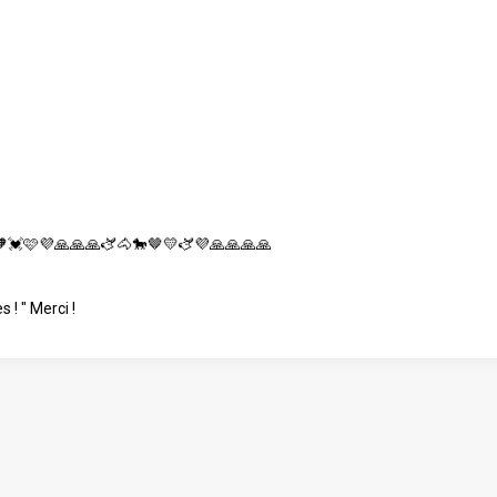
🧡💓🩷💜🙏🙏🙏🫏🐴🐎🤎💛🫏💜🙏🙏🙏🙏
 ! " Merci !