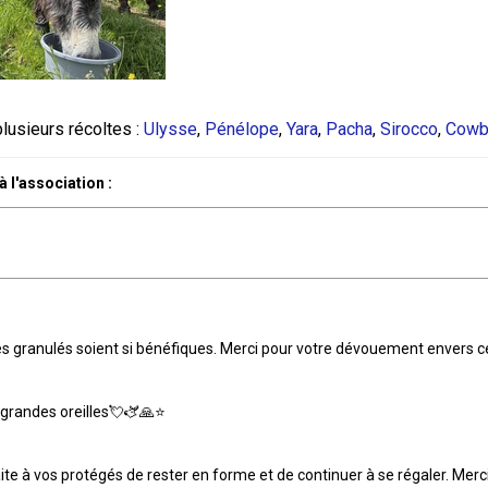
plusieurs récoltes :
Ulysse
,
Pénélope
,
Yara
,
Pacha
,
Sirocco
,
Cowb
l'association :
les granulés soient si bénéfiques. Merci pour votre dévouement envers c
grandes oreilles💘🫏🙏⭐️
te à vos protégés de rester en forme et de continuer à se régaler. Merci