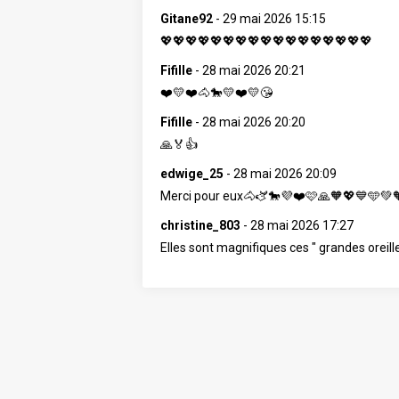
Gitane92
-
29 mai 2026 15:15
💖💖💖💖💖💖💖💖💖💖💖💖💖💖💖💖💖
Fifille
-
28 mai 2026 20:21
❤️💛❤️🐴🐎💛❤️💛😘
Fifille
-
28 mai 2026 20:20
🙏🏅👍
edwige_25
-
28 mai 2026 20:09
Merci pour eux🐴🫏🐎💜❤️🩷🙏🧡💖💙🩵💚
christine_803
-
28 mai 2026 17:27
Elles sont magnifiques ces " grandes oreilles