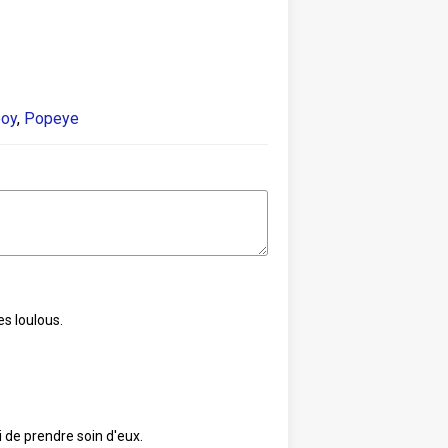
oy
,
Popeye
es loulous.
 de prendre soin d'eux.