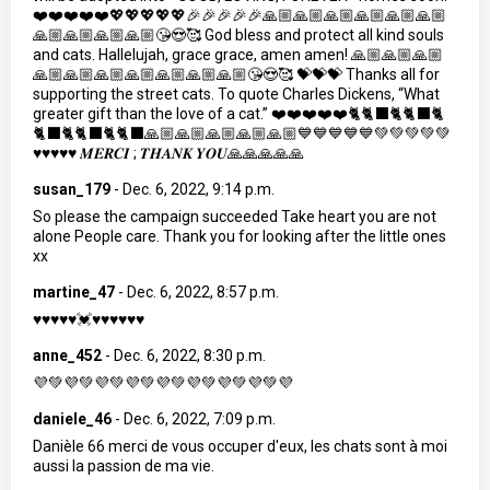
❤️❤️❤️❤️❤️💖💖💖💖💖🎉🎉🎉🎉🎉🙏🏼🙏🏼🙏🏼🙏🏼🙏🏼🙏🏼
🙏🏼🙏🏼🙏🏼🙏🏼😘😍🥰 God bless and protect all kind souls
and cats. Hallelujah, grace grace, amen amen! 🙏🏼🙏🏼🙏🏼
🙏🏼🙏🏼🙏🏼🙏🏼🙏🏼🙏🏼🙏🏼😘😍🥰 💝💝💝 Thanks all for
supporting the street cats. To quote Charles Dickens, “What
greater gift than the love of a cat.” ❤️❤️❤️❤️❤️🐈🐈‍⬛🐈🐈‍⬛🐈
🐈‍⬛🐈🐈‍⬛🐈🐈‍⬛🙏🏼🙏🏼🙏🏼🙏🏼🙏🏼💙💙💙💙💙💚💚💚💚💚
♥️♥️♥️♥️♥️ 𝑴𝑬𝑹𝑪𝑰 ; 𝑻𝑯𝑨𝑵𝑲 𝒀𝑶𝑼🙏🙏🙏🙏🙏
susan_179
-
Dec. 6, 2022, 9:14 p.m.
So please the campaign succeeded Take heart you are not
alone People care. Thank you for looking after the little ones
xx
martine_47
-
Dec. 6, 2022, 8:57 p.m.
♥️♥️♥️♥️♥️💓♥️♥️♥️♥️♥️♥️
anne_452
-
Dec. 6, 2022, 8:30 p.m.
💜💚💜💚💜💚💜💚💜💚💜💚💜💚💜💚💜
daniele_46
-
Dec. 6, 2022, 7:09 p.m.
Danièle 66 merci de vous occuper d'eux, les chats sont à moi
aussi la passion de ma vie.