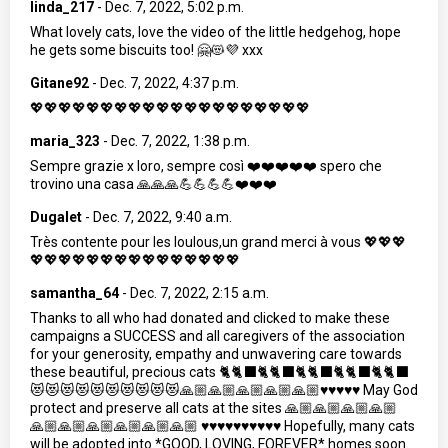
linda_217
-
Dec. 7, 2022, 5:02 p.m.
What lovely cats, love the video of the little hedgehog, hope
he gets some biscuits too! 🤗😻💜 xxx
Gitane92
-
Dec. 7, 2022, 4:37 p.m.
💖💖💖💖💖💖💖💖💖💖💖💖💖💖💖💖💖💖💖💖
maria_323
-
Dec. 7, 2022, 1:38 p.m.
Sempre grazie x loro, sempre così ❤️❤️❤️❤️❤️ spero che
trovino una casa 🙏🙏🙏💪💪💪💪❤️❤️❤️
Dugalet
-
Dec. 7, 2022, 9:40 a.m.
Très contente pour les loulous,un grand merci à vous 💖💖💖
💖💖💖💖💖💖💖💖💖💖💖💖💖💖💖
samantha_64
-
Dec. 7, 2022, 2:15 a.m.
Thanks to all who had donated and clicked to make these
campaigns a SUCCESS and all caregivers of the association
for your generosity, empathy and unwavering care towards
these beautiful, precious cats 🐈🐈‍⬛🐈🐈‍⬛🐈🐈‍⬛🐈🐈‍⬛🐈🐈‍⬛
😻😻😻😻😻😻😻😻😻😻🙏🏼🙏🏼🙏🏼🙏🏼🙏🏼♥️♥️♥️♥️♥️ May God
protect and preserve all cats at the sites 🙏🏼🙏🏼🙏🏼🙏🏼
🙏🏼🙏🏼🙏🏼🙏🏼🙏🏼🙏🏼 ♥️♥️♥️♥️♥️♥️♥️♥️♥️♥️ Hopefully, many cats
will be adopted into *GOOD, LOVING, FOREVER* homes soon.