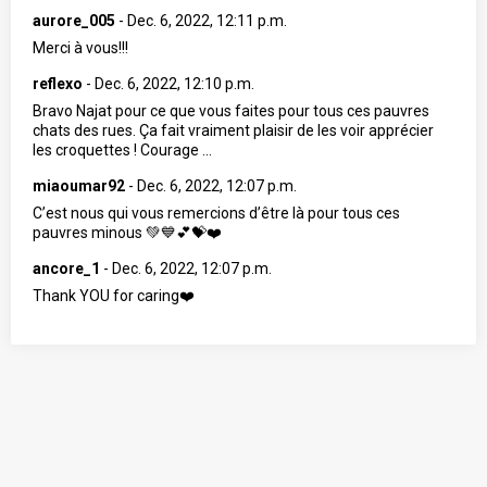
aurore_005
-
Dec. 6, 2022, 12:11 p.m.
Merci à vous!!!
reflexo
-
Dec. 6, 2022, 12:10 p.m.
Bravo Najat pour ce que vous faites pour tous ces pauvres
chats des rues. Ça fait vraiment plaisir de les voir apprécier
les croquettes ! Courage ...
miaoumar92
-
Dec. 6, 2022, 12:07 p.m.
C’est nous qui vous remercions d’être là pour tous ces
pauvres minous 💚💙💕💝❤️
ancore_1
-
Dec. 6, 2022, 12:07 p.m.
Thank YOU for caring❤️