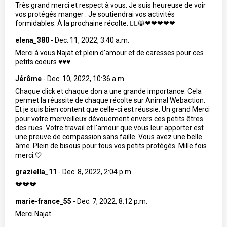
Très grand merci et respect à vous. Je suis heureuse de voir
vos protégés manger . Je soutiendrai vos activités
formidables. À la prochaine récolte. 🙋‍♀️😸❤❤❤❤❤
elena_380
-
Dec. 11, 2022, 3:40 a.m.
Merci à vous Najat et plein d'amour et de caresses pour ces
petits coeurs ♥️♥️♥️
Jérôme
-
Dec. 10, 2022, 10:36 a.m.
Chaque click et chaque don a une grande importance. Cela
permet la réussite de chaque récolte sur Animal Webaction.
Et je suis bien content que celle-ci est réussie. Un grand Merci
pour votre merveilleux dévouement envers ces petits êtres
des rues. Votre travail et l'amour que vous leur apporter est
une preuve de compassion sans faille. Vous avez une belle
âme. Plein de bisous pour tous vos petits protégés. Mille fois
merci.🤍
graziella_11
-
Dec. 8, 2022, 2:04 p.m.
💔💔💔
marie-france_55
-
Dec. 7, 2022, 8:12 p.m.
Merci Najat