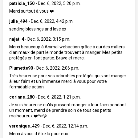
patricia_150
-
Dec. 6, 2022, 5:20 p.m.
Merci surtout à vous ❤️
julie_494
-
Dec. 6, 2022, 4:42 p.m.
sending blessings and love xx
najat_4
-
Dec. 6, 2022, 3:15 p.m.
Merci beaucoup à Animal webaction grâce à qui des milliers
d'animaux de part le monde trouvent à manger. Mes petits
protégés en font partie. Bravo et merci.
Plumette90
-
Dec. 6, 2022, 2:06 p.m.
Très heureuse pour vos adorables protégés qui vont manger
à leur faim et un immense merci à vous pour votre
formidable action.
corinne_280
-
Dec. 6, 2022, 1:21 p.m.
Je suis heureuse qu'ils puissent manger à leur faim pendant
un moment, merci de prendre soin de tous ces petits
malheureux ❤️🐾😘
veronique_429
-
Dec. 6, 2022, 12:14 p.m.
Merci à vous d être la pour eux.