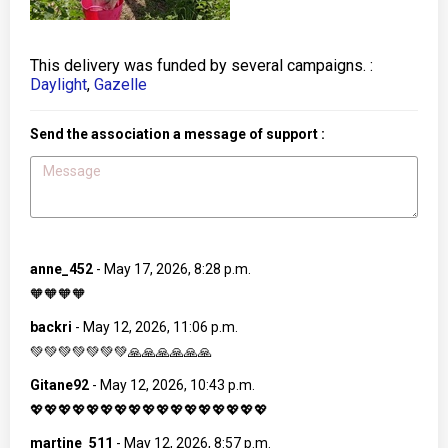
This delivery was funded by several campaigns. :
Daylight
,
Gazelle
Send the association a message of support :
anne_452
-
May 17, 2026, 8:28 p.m.
🧡🧡🧡🧡
backri
-
May 12, 2026, 11:06 p.m.
💚💚💚💚💚💚💚🙏🙏🙏🙏🙏🙏
Gitane92
-
May 12, 2026, 10:43 p.m.
💖💖💖💖💖💖💖💖💖💖💖💖💖💖💖💖💖
martine_511
-
May 12, 2026, 8:57 p.m.