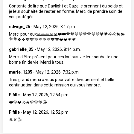
Contente de lire que Daylight et Gazelle prennent du poids et
je leur souhaite de rester en forme. Merci de prendre soin de
vos protégés.
edwige_25
-
May 12, 2026, 8:17 p.m.
Merci pour eux🙏🙏🙏🙏🙏❤️❤️🧡🧡💚💚💙💙💜💜💗💗🐴🐴🐎🐎
💐💐🍀🍀💙💙💜💜💚💚🧡🧡❤️❤️💗💗
gabrielle_35
-
May 12, 2026, 8:14 p.m.
Merci d'être présent pour ces loulous. Je leur souhaite une
bonne fin de vie. Merci à tous.
marie_1205
-
May 12, 2026, 7:32 p.m.
Très grand merci à vous pour votre dévouement et belle
continuation dans cette mission qui vous honore.
Fifille
-
May 12, 2026, 12:54 p.m.
❤️💛❤️🐴🐐💚💛💚😘
Fifille
-
May 12, 2026, 12:52 p.m.
🙏🏅👍