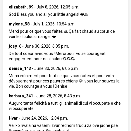
elizabeth_99
-
July 8, 2026, 12:05 a.m.
God Bless you and all your little angels! ❤️🙏
mylene_58
-
July 1, 2026, 10:54 a.m.
Merci pour ce que vous faites 🙏 Ça fait chaud au cœur de
voir les loulous manger ❤️
josy_6
-
June 30, 2026, 6:05 p.m.
De tout coeur avec vous ! Merci pour votre courageet
engagement pour nos loulou 💞💞💞
denise_143
-
June 30, 2026, 6:05 p.m.
Merci infiniment pour tout ce que vous faites et pour votre
dévouement pour ces pauvres chiens 🐶, vous leur sauvez la
vie. Bon courage à vous ! Denise
barbara_241
-
June 28, 2026, 8:43 p.m.
Auguro tanta felicità a tutti gli animali di cui vi occupate e che
vi occuperete.
Hvar
-
June 24, 2026, 12:04 p.m.
Veliko hvala na vašem izvanrednom trudu za ove jadne pse...
Suosjećam s vama. Sve najbolje!