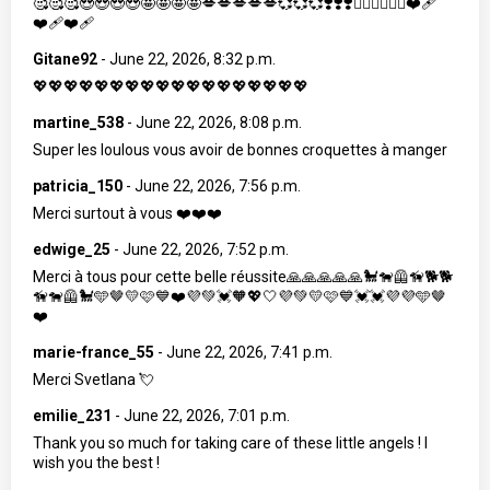
🥰🥰🥰😍😍😍😍🤩🤩🤩🤩💋💋💋💋💋💞💞💞❣️❣️❣️❤️‍🔥❤️‍🔥❤️‍🔥❤️‍🩹
❤️‍🩹❤️‍🩹
Gitane92
-
June 22, 2026, 8:32 p.m.
💖💖💖💖💖💖💖💖💖💖💖💖💖💖💖💖💖💖
martine_538
-
June 22, 2026, 8:08 p.m.
Super les loulous vous avoir de bonnes croquettes à manger
patricia_150
-
June 22, 2026, 7:56 p.m.
Merci surtout à vous ❤️❤️❤️
edwige_25
-
June 22, 2026, 7:52 p.m.
Merci à tous pour cette belle réussite🙏🙏🙏🙏🙏🐩🐕‍🦺🦮🐕🐕
🦮🐕‍🦺🐩🩵🤎💛🩷💙❤️💜💚💓🧡💖🤍💜💚💛🩷💙💓💓💜💜🩵🤎
❤️
marie-france_55
-
June 22, 2026, 7:41 p.m.
Merci Svetlana 💘
emilie_231
-
June 22, 2026, 7:01 p.m.
Thank you so much for taking care of these little angels ! I
wish you the best !