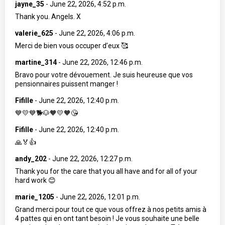
jayne_35
-
June 22, 2026, 4:52 p.m.
Thank you. Angels. X
valerie_625
-
June 22, 2026, 4:06 p.m.
Merci de bien vous occuper d’eux 🥰
martine_314
-
June 22, 2026, 12:46 p.m.
Bravo pour votre dévouement. Je suis heureuse que vos
pensionnaires puissent manger !
Fifille
-
June 22, 2026, 12:40 p.m.
💙💛💙🐕🐶🧡💛🧡😘
Fifille
-
June 22, 2026, 12:40 p.m.
🙏🏅👍
andy_202
-
June 22, 2026, 12:27 p.m.
Thank you for the care that you all have and for all of your
hard work 😊
marie_1205
-
June 22, 2026, 12:01 p.m.
Grand merci pour tout ce que vous offrez à nos petits amis à
4 pattes qui en ont tant besoin ! Je vous souhaite une belle