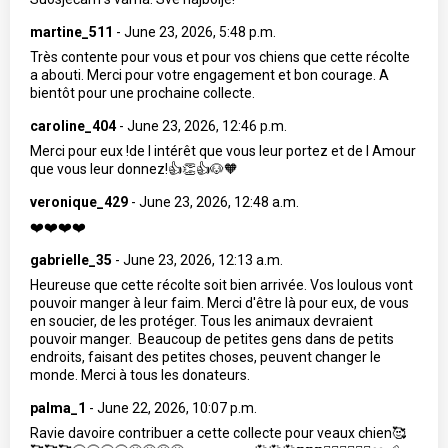
martine_511
-
June 23, 2026, 5:48 p.m.
Très contente pour vous et pour vos chiens que cette récolte
a abouti. Merci pour votre engagement et bon courage. A
bientôt pour une prochaine collecte.
caroline_404
-
June 23, 2026, 12:46 p.m.
Merci pour eux !de l intérêt que vous leur portez et de l Amour
que vous leur donnez!👍👏👍🐶🧡
veronique_429
-
June 23, 2026, 12:48 a.m.
❤️❤️❤️❤️
gabrielle_35
-
June 23, 2026, 12:13 a.m.
Heureuse que cette récolte soit bien arrivée. Vos loulous vont
pouvoir manger à leur faim. Merci d'être là pour eux, de vous
en soucier, de les protéger. Tous les animaux devraient
pouvoir manger. Beaucoup de petites gens dans de petits
endroits, faisant des petites choses, peuvent changer le
monde. Merci à tous les donateurs.
palma_1
-
June 22, 2026, 10:07 p.m.
Ravie davoire contribuer a cette collecte pour veaux chien🥰