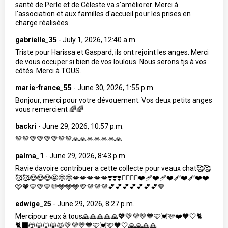
santé de Perle et de Céleste va s'améliorer. Merci à
l'association et aux familles d'accueil pour les prises en
charge réalisées.
gabrielle_35
-
July 1, 2026, 12:40 a.m.
Triste pour Harissa et Gaspard, ils ont rejoint les anges. Merci
de vous occuper si bien de vos loulous. Nous serons tjs à vos
côtés. Merci à TOUS.
marie-france_55
-
June 30, 2026, 1:55 p.m.
Bonjour, merci pour votre dévouement. Vos deux petits anges
vous remercient 🌈🌈
backri
-
June 29, 2026, 10:57 p.m.
💚💚💚💚💚💚💚💚🙏🙏🙏🙏🙏🙏🙏
palma_1
-
June 29, 2026, 8:43 p.m.
Ravie davoire contribuer a cette collecte pour veaux chat🥰🥰
🥰🥰😍😍😍🤩🤩🤩💋💋💋💋💋❣️❣️❣️❤️‍🔥❤️‍🔥❤️‍🩹❤️‍🩹❤️‍🩹❤️‍🩹❤️❤️
🩷🧡💛💚💙🩵🩵🩵🩵💜💜💜💜💕💕💕💕💕💕💕🧡
edwige_25
-
June 29, 2026, 8:27 p.m.
Mercipour eux à tous🙏🙏🙏🙏🙏💖💚💜💛💙🩵💓🩷❤️🧡🤍🐈
🐈‍⬛😽😺🐱😸😻💚💜💛💙🩵💓🩷🧡🤍🙏🙏🙏🙏