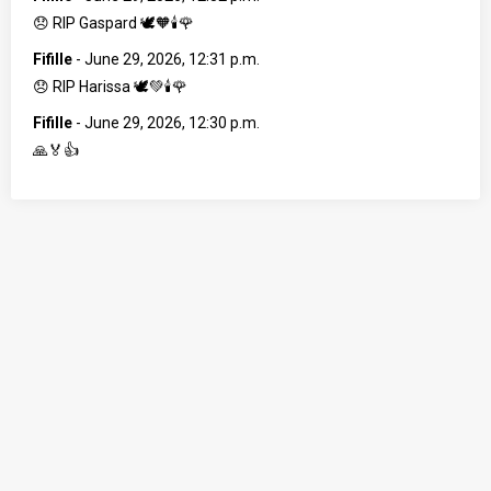
😞 RIP Gaspard 🕊️🧡🕯️🌹
Fifille
-
June 29, 2026, 12:31 p.m.
😞 RIP Harissa 🕊️💚🕯️🌹
Fifille
-
June 29, 2026, 12:30 p.m.
🙏🏅👍