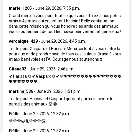
marie_1205
-
June 29, 2026, 7:55 p.m.
Grand merci à vous pour tout ce que vous offrez à nos petits
amis à 4 pattes qui en ont tant besoin ! Belle continuation
dans cette mission qui vous honoire : les amis des animaux
vous soutiennent de tout leur cœur bienveillant et généreux !
veronique_429
-
June 29, 2026, 4:45 p.m.
Triste pour Gaspard et Harissa. Merci surtout à vous d être là
pour eux et de prendre soin de tous ces loulous. Bravo à vous
et aux bénévoles et FA. Courage nous soutenons ❣️
Gitane92
-
June 29, 2026, 2:46 p.m.
💕Harissa 🌻💕Gaspard🌻💕💚💖💖💖💖💖💖💖💖💖💖💖💖💖💖
💖💖💖💖💖💖💖
martine_538
-
June 29, 2026, 1:51 p.m.
Triste pour Harissa et Gaspard qui sont partis rejoindre le
paradis des animaux 😢😢
Fifille
-
June 29, 2026, 12:32 p.m.
💙💛💙😺🐈💛💙💛😘
Fifille
-
June 29, 2026, 12:32 p.m.